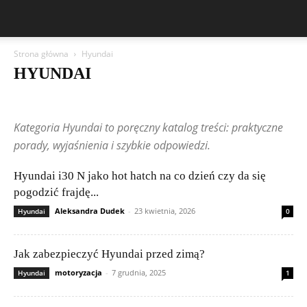
Strona główna
Hyundai
HYUNDAI
Aston Martin
Bentley
BMW
BYD
Cadillac
Changan
Chevrolet
Citroën
Dacia
Felietony czytelników
Ferrari
Fiat
Kategoria Hyundai to poręczny katalog treści: praktyczne
Ford
Geely
Honda
Hyundai
Jeep
Kia
Lamborghini
Lexus
Maserati
Mazda
Mercedes-Benz
Mitsubishi
Nissan
porady, wyjaśnienia i szybkie odpowiedzi.
Peugeot
Porsche
Renault
Rolls-Royce
Skoda
Subaru
Suzuki
Tesla
Toyota
Volkswagen (VW)
Volvo
Hyundai i30 N jako hot hatch na co dzień czy da się
pogodzić frajdę...
Aleksandra Dudek
-
23 kwietnia, 2026
Hyundai
0
Jak zabezpieczyć Hyundai przed zimą?
motoryzacja
-
7 grudnia, 2025
Hyundai
1