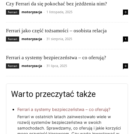
Czy Ferrari da się pokochać bez jeżdżenia nim?
motoryzacja
-
1 listopada, 2025
Ferrari
0
Ferrari jako część tożsamości – osobista relacja
motoryzacja
-
31 sierpnia, 2025
Ferrari
1
Ferrari a systemy bezpieczeństwa – co oferują?
motoryzacja
-
31 lipca, 2025
Ferrari
0
Warto przeczytać także
Ferrari a systemy bezpieczeństwa – co oferują?
Ferrari w ostatnich latach zainwestowało wiele w
rozwój systemów bezpieczeństwa w swoich
samochodach. Sprawdzamy, co oferują i jakie korzyści
mogą przynieść kierowcom. Czy warto inwestować w