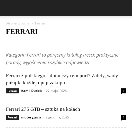
Strona główna
Ferrari
FERRARI
Aston Martin
Bentley
BMW
BYD
Cadillac
Changan
Chevrolet
Citroën
Dacia
Felietony czytelników
Ferrari
Fiat
Kategoria Ferrari to poręczny katalog treści: praktyczne
Ford
Geely
Honda
Hyundai
Jeep
Kia
Lamborghini
Lexus
Maserati
Mazda
Mercedes-Benz
Mitsubishi
Nissan
porady, wyjaśnienia i szybkie odpowiedzi.
Peugeot
Porsche
Renault
Rolls-Royce
Skoda
Subaru
Suzuki
Tesla
Toyota
Volkswagen (VW)
Volvo
Ferrari z polskiego salonu czy reimport? Zalety, wady i
pułapki każdej opcji zakupu
Kamil Dudek
-
27 maja, 2026
Ferrari
0
Ferrari 275 GTB – sztuka na kołach
motoryzacja
-
2 grudnia, 2025
Ferrari
1