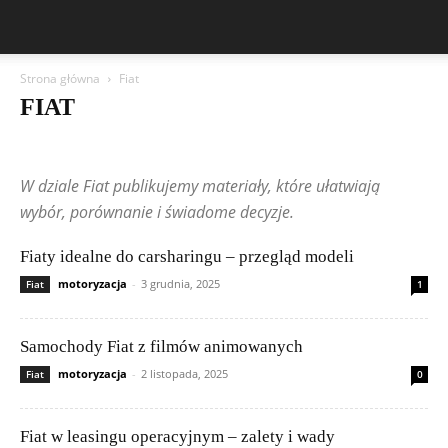
Strona główna
Fiat
FIAT
Aston Martin
Bentley
BMW
BYD
Cadillac
Changan
Chevrolet
Citroën
Dacia
Felietony czytelników
Ferrari
Fiat
W dziale Fiat publikujemy materiały, które ułatwiają
Ford
Geely
Honda
Hyundai
Jeep
Kia
Lamborghini
Lexus
Maserati
Mazda
Mercedes-Benz
Mitsubishi
Nissan
wybór, porównanie i świadome decyzje.
Peugeot
Porsche
Renault
Rolls-Royce
Skoda
Subaru
Suzuki
Tesla
Toyota
Volkswagen (VW)
Volvo
Fiaty idealne do carsharingu – przegląd modeli
motoryzacja
-
3 grudnia, 2025
Fiat
1
Samochody Fiat z filmów animowanych
motoryzacja
-
2 listopada, 2025
Fiat
0
Fiat w leasingu operacyjnym – zalety i wady