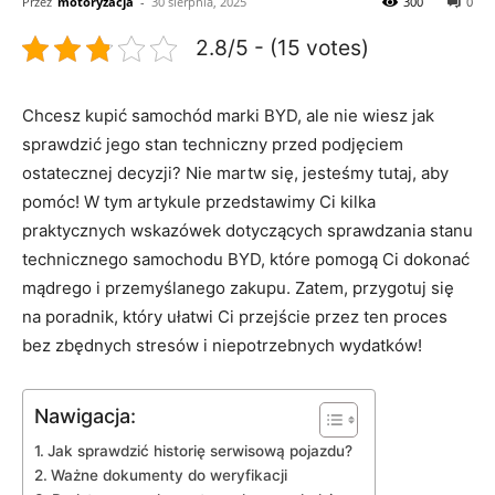
Przez
motoryzacja
-
30 sierpnia, 2025
300
0
2.8/5 - (15 votes)
Chcesz kupić samochód marki BYD, ale nie wiesz jak
sprawdzić​ jego ​stan techniczny przed ‍podjęciem
ostatecznej decyzji? Nie martw ⁤się, jesteśmy tutaj, aby
pomóc! W tym artykule przedstawimy ‍Ci ‍kilka
praktycznych‌ wskazówek dotyczących sprawdzania stanu
technicznego samochodu BYD, które pomogą Ci dokonać
​mądrego i przemyślanego zakupu. Zatem, przygotuj się
na poradnik, który ułatwi Ci przejście przez ten proces
⁤bez zbędnych stresów​ i ⁣niepotrzebnych wydatków!
Nawigacja:
Jak‌ sprawdzić⁤ historię serwisową pojazdu?
Ważne​ dokumenty do weryfikacji