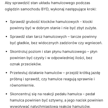
Aby sprawdzić stan układu hamulcowego ‍podczas
oględzin samochodu BYD, wykonaj następujące kroki:
Sprawdź grubość klocków hamulcowych ⁤-‍ klocki
powinny być ​w dobrym stanie i nie być zbyt ⁣zużyte.
Sprawdź stan tarcz hamulcowych‍ – tarcze⁤ powinny
być gładkie, bez widocznych ​zadziorów czy wgnieceń.
Skontroluj poziom i stan płynu hamulcowego‌ – płyn‌
powinien być czysty i‌ w⁣ odpowiedniej⁣ ilości,⁤ bez ​
oznak przecieków.
Przetestuj działanie hamulców – przejdź ⁢krótką jazdę
próbną ‍i sprawdź, czy hamulce reagują sprawnie i
równomiernie.
Skoncentruj⁣ się na reakcji pedału hamulca – pedał
hamulca powinien być sztywny, a jego nacisk powinien
wywoływać natychmiastową ⁣reakcję⁣ hamulców.