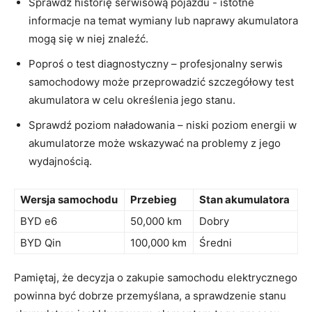
Sprawdź historię serwisową pojazdu ‍- istotne
informacje na temat⁢ wymiany lub ⁢naprawy akumulatora
mogą się w niej⁣ znaleźć.
Poproś o⁢ test diagnostyczny – ‍profesjonalny​ serwis
samochodowy może przeprowadzić szczegółowy⁢ test⁤
akumulatora w celu określenia jego stanu.
Sprawdź poziom naładowania⁣ – niski poziom energii w‍
akumulatorze może wskazywać⁤ na problemy z jego
wydajnością.
Wersja samochodu
Przebieg
Stan akumulatora
BYD‍ e6
50,000⁣ km
Dobry
BYD Qin
100,000 km
Średni
Pamiętaj, że decyzja o zakupie samochodu elektrycznego
powinna być dobrze przemyślana, a sprawdzenie stanu