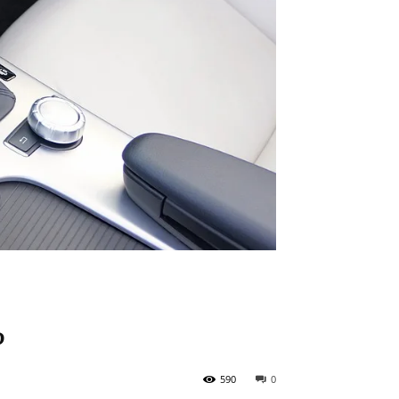
?
590
0