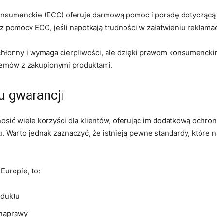
nsumenckie (ECC) oferuje darmową pomoc i poradę dotyczącą sk
z ​pomocy ECC, jeśli napotkają trudności w załatwieniu reklama
onny i wymaga‍ cierpliwości, ale​ dzięki prawom konsumenckim
lemów z zakupionymi produktami.
u⁢ gwarancji
sić wiele korzyści dla klientów, oferując im dodatkową ochron
. Warto jednak zaznaczyć, że istnieją pewne standardy, które na
uropie, ⁤to:
oduktu
 naprawy