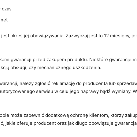
y czas
rnet
st okres jej obowiązywania. Zazwyczaj jest to⁣ 12 miesięcy, ‍j
nkami gwarancji przed ‌zakupem ‍produktu. Niektóre gwarancj
kcją obsługi, czy mechanicznego uszkodzenia.
gwarancji, należy zgłosić reklamację do producenta lub sprze
⁢autoryzowanego serwisu w celu jego naprawy bądź‌ wymiany. W
pie może zapewnić dodatkową ochronę klientom, którzy zakupu
 jakie oferuje ⁤producent oraz jak długo obowiązuje gwarancja