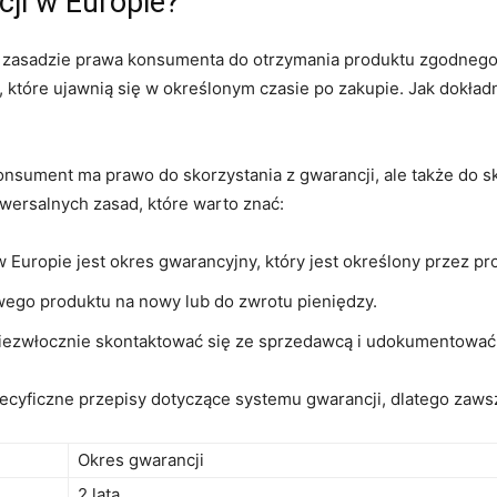
ji ⁤w Europie?
a zasadzie prawa konsumenta do ‌otrzymania produktu zgodnego
 które ujawnią się w ⁤określonym czasie po zakupie. Jak dokła
sument ma ‌prawo do skorzystania z gwarancji, ale⁣ także do skł
niwersalnych zasad, które warto znać:
Europie jest okres gwarancyjny, który ⁣jest określony przez pr
ego produktu na nowy lub do zwrotu pieniędzy.
niezwłocznie skontaktować się ze sprzedawcą i udokumentować
ecyficzne przepisy dotyczące systemu gwarancji, dlatego zaws
Okres gwarancji
2 lata