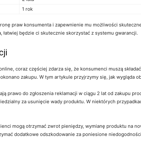
1 rok
hronę praw konsumenta i​ zapewnienie mu możliwości skuteczn
 łatwiej będzie ci skutecznie skorzystać z systemu gwarancji.
ji
 online, coraz częściej zdarza się, że konsumenci muszą skład
dokonano zakupu. W tym artykule przyjrzymy się, ⁣jak wygląda​ 
ają prawo do zgłoszenia reklamacji w ciągu 2 lat od zakupu produ
iedzialny za usunięcie wady ​produktu. W niektórych przypadk
 klienci mogą otrzymać zwrot pieniędzy, wymianę produktu na 
otrzymać⁢ dodatkowe odszkodowanie za poniesione niedogodności