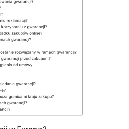
owania gwarancji?
?
i?
niu reklamacji?
 korzystaniu z gwarancji?
ypadku zakupów online?
ramach gwarancji?
 zostanie ⁤rozwiązany w ramach gwarancji?
 gwarancji przed zakupem?
ąpienia od umowy
iadania ⁤gwarancji?
ie?
poza granicami kraju zakupu?
ach gwarancji?
ancji?