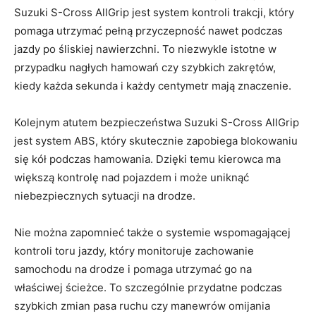
Suzuki‌ S-Cross AllGrip jest system kontroli trakcji, ‌który
‍pomaga utrzymać pełną przyczepność nawet podczas
jazdy po⁤ śliskiej nawierzchni. To niezwykle istotne w
przypadku nagłych hamowań czy szybkich zakrętów,
kiedy każda⁣ sekunda i każdy centymetr mają znaczenie.
Kolejnym atutem bezpieczeństwa Suzuki S-Cross AllGrip
⁤jest system ABS, który skutecznie zapobiega blokowaniu
się kół podczas hamowania. Dzięki temu kierowca ma
większą kontrolę⁤ nad pojazdem i może uniknąć
niebezpiecznych sytuacji‍ na ‌drodze.
Nie ​można zapomnieć także ​o systemie‍ wspomagającej
‍kontroli toru jazdy, który monitoruje‌ zachowanie
samochodu na drodze i ​pomaga utrzymać go na
właściwej​ ścieżce. To ⁢szczególnie przydatne podczas
szybkich zmian pasa ruchu czy manewrów omijania