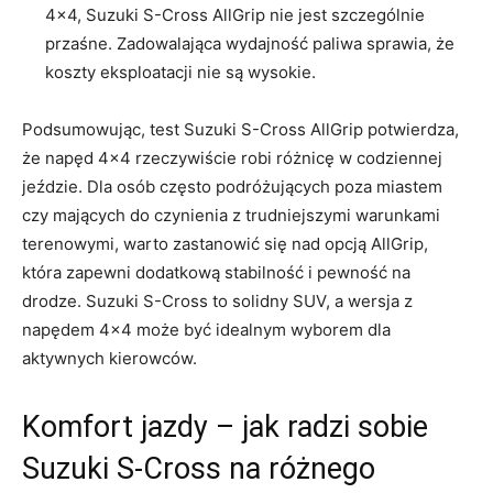
4×4, Suzuki S-Cross AllGrip nie jest szczególnie
przaśne. Zadowalająca‍ wydajność paliwa sprawia, ​że
koszty eksploatacji nie są⁣ wysokie.
Podsumowując, test Suzuki S-Cross AllGrip potwierdza,
że napęd 4×4‍ rzeczywiście robi różnicę w codziennej
jeździe. Dla osób często podróżujących poza miastem
czy ⁣mających do czynienia z trudniejszymi warunkami
terenowymi, warto zastanowić się nad opcją AllGrip,
która zapewni dodatkową stabilność i pewność ⁤na
drodze. Suzuki S-Cross to solidny SUV, a wersja z
napędem 4×4⁤ może‌ być idealnym wyborem dla
aktywnych kierowców.
Komfort jazdy – jak radzi ‌sobie ​
Suzuki S-Cross na różnego