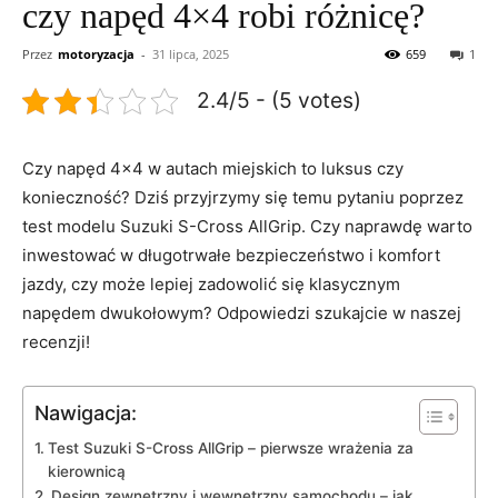
czy napęd 4×4 robi różnicę?
Przez
motoryzacja
-
31 lipca, 2025
659
1
2.4/5 - (5 votes)
Czy napęd 4×4​ w autach miejskich⁣ to luksus czy
konieczność? Dziś przyjrzymy się temu pytaniu⁤ poprzez
test modelu Suzuki S-Cross AllGrip. Czy naprawdę‌ warto
inwestować w długotrwałe bezpieczeństwo i komfort
jazdy, czy może lepiej zadowolić się⁢ klasycznym
napędem ⁣dwukołowym? Odpowiedzi szukajcie w naszej
recenzji!
Nawigacja:
Test Suzuki S-Cross⁣ AllGrip – pierwsze wrażenia za
kierownicą
Design zewnętrzny i wewnętrzny samochodu – jak