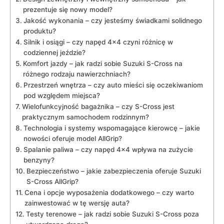
prezentuje​ się nowy model?
Jakość wykonania – czy jesteśmy świadkami solidnego
produktu?
Silnik‌ i osiągi – czy napęd 4×4 czyni ⁣różnicę w
codziennej jeździe?
Komfort jazdy – jak radzi ‌sobie ​Suzuki S-Cross na
różnego rodzaju nawierzchniach?
Przestrzeń wnętrza –⁣ czy auto mieści się oczekiwaniom
pod względem miejsca?
Wielofunkcyjność bagażnika – czy⁣ S-Cross jest
praktycznym ⁤samochodem rodzinnym?
Technologia​ i systemy wspomagające kierowcę ‍– ‌jakie
nowości oferuje model AllGrip?
Spalanie paliwa – czy ⁢napęd 4×4 wpływa na zużycie
benzyny?
Bezpieczeństwo – jakie zabezpieczenia oferuje Suzuki
S-Cross AllGrip?
Cena‌ i opcje wyposażenia dodatkowego – ​czy warto
zainwestować​ w tę wersję auta?
Testy terenowe ​– jak radzi sobie Suzuki S-Cross poza⁣