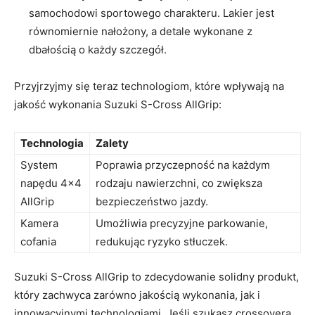
samochodowi sportowego charakteru. Lakier jest
równomiernie nałożony, a detale wykonane z
dbałością o każdy ⁣szczegół.
Przyjrzyjmy się teraz technologiom, które wpływają na
‌jakość wykonania Suzuki S-Cross AllGrip:
Technologia
Zalety
System
Poprawia przyczepność na każdym
napędu 4×4
⁢rodzaju nawierzchni, co zwiększa
AllGrip
bezpieczeństwo jazdy.
Kamera
Umożliwia precyzyjne parkowanie,
cofania
redukując ryzyko stłuczek.
Suzuki S-Cross AllGrip to zdecydowanie solidny produkt,
który zachwyca‍ zarówno jakością wykonania, jak i
innowacyjnymi technologiami. ⁣Jeśli szukasz crossovera,