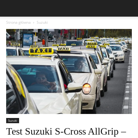
Strona główna
Suzuki
Suzuki
Test Suzuki S-Cross AllGrip –