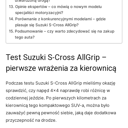
utwardzoną drogą?
Opinie ekspertów – co mówią o nowym modelu
specjaliści motoryzacyjni?
Porównanie⁤ z konkurencyjnymi modelami – gdzie
plasuje się Suzuki S-Cross AllGrip?
Podsumowanie –⁢ czy warto zdecydować się na zakup
tego auta?
Test Suzuki S-Cross⁣ AllGrip –
pierwsze wrażenia za kierownicą
Podczas testu Suzuki S-Cross AllGrip ​mieliśmy okazję
sprawdzić, czy napęd 4×4 naprawdę robi różnicę w
codziennej jeździe. Po pierwszych kilometrach za
kierownicą tego kompaktowego SUV-a, można ⁣było‍
zauważyć ‌pewną pewność siebie, jaką daje dodatkowa
przyczepność na drodze.