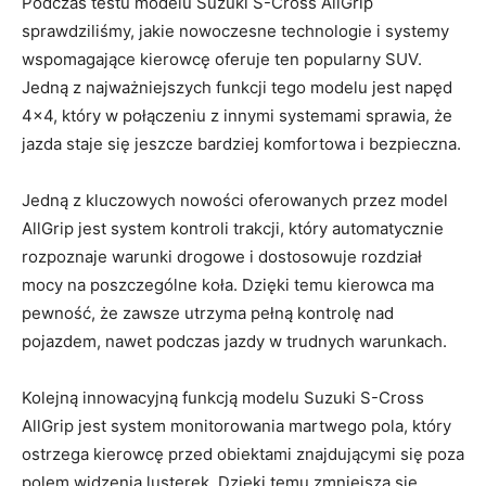
Podczas testu modelu ​Suzuki S-Cross AllGrip
sprawdziliśmy, jakie nowoczesne technologie i systemy
wspomagające kierowcę oferuje ten popularny SUV.
Jedną ​z najważniejszych funkcji⁣ tego modelu jest napęd
4×4, ‍który w⁤ połączeniu z innymi systemami ‍sprawia, że
jazda staje się⁣ jeszcze bardziej komfortowa‌ i bezpieczna.
Jedną z kluczowych nowości oferowanych przez model
⁢AllGrip jest system kontroli trakcji, który automatycznie
rozpoznaje⁤ warunki ‍drogowe i​ dostosowuje rozdział
mocy na poszczególne koła. Dzięki temu⁤ kierowca ma
pewność, że zawsze utrzyma pełną kontrolę nad
pojazdem,⁢ nawet podczas jazdy w trudnych​ warunkach.
Kolejną innowacyjną funkcją modelu Suzuki S-Cross
AllGrip jest system monitorowania martwego pola, który
ostrzega kierowcę przed obiektami znajdującymi⁤ się poza
polem widzenia lusterek. ⁣Dzięki temu zmniejsza się