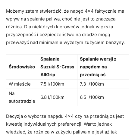
Możemy zatem ​stwierdzić, że napęd 4×4 faktycznie ma‍
wpływ na spalanie paliwa, choć nie jest​ to znacząca
różnica. Dla‌ niektórych kierowców jednak ‌większa​
przyczepność i bezpieczeństwo na drodze mogą
przeważyć nad minimalnie wyższym zużyciem benzyny.
Spalanie ​
Spalanie wersji z
Środowisko
Suzuki S-Cross
napędem na
AllGrip
przednią oś
W mieście
7.5 l/100km
7.3 l/100km
Na
6.8⁢ l/100km
6.5 l/100km
autostradzie
Decyzja o wyborze ⁣napędu 4×4 ⁢czy ‍na‌ przednią os jest
kwestią indywidualnych preferencji. Warto jednak
wiedzieć, że różnica ⁣w zużyciu paliwa nie jest aż tak