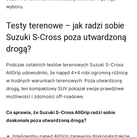
wyboru.
Testy terenowe ​– jak radzi sobie
Suzuki S-Cross poza⁣ utwardzoną
drogą?
Podczas ostatnich testów terenowych Suzuki S-Cross
AllGrip udowodniło, że napęd 4×4 robi ogromną różnicę
w trudnych warunkach terenowych. Poza utwardzoną
drogą, ten ⁤kompaktowy SUV pokazał swoje prawdziwe
możliwości i zdolności off-roadowe.
Co sprawia, że Suzuki⁣ S-Cross AllGrip radzi sobie
doskonale poza utwardzoną drogą?
Inteligentny napęd ‌AllGrip zapewnia doskonałą trakcję