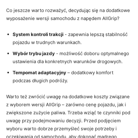
Co jeszcze warto rozważyć, decydując się na dodatkowe
wyposażenie wersji samochodu ​z napędem AllGrip?
System kontroli trakcji
⁤- zapewnia lepszą stabilność
pojazdu ‌w trudnych warunkach.
Wybór‌ trybu jazdy
-​ możliwość⁣ doboru optymalnego
ustawienia dla konkretnych warunków drogowych.
Tempomat adaptacyjny
– dodatkowy komfort
podczas długich podróży.
Warto też zwrócić uwagę na dodatkowe koszty​ związane
z wyborem wersji AllGrip – zarówno cenę‍ pojazdu, jak i
zwiększone ⁤zużycie paliwa. Trzeba wziąć te czynniki pod
uwagę przy podejmowaniu decyzji. Przed podjęciem
wyboru warto dobrze przemyśleć​ swoje potrzeby i
oczekiwania od samochodu, ⁣aby dokonać mądrego