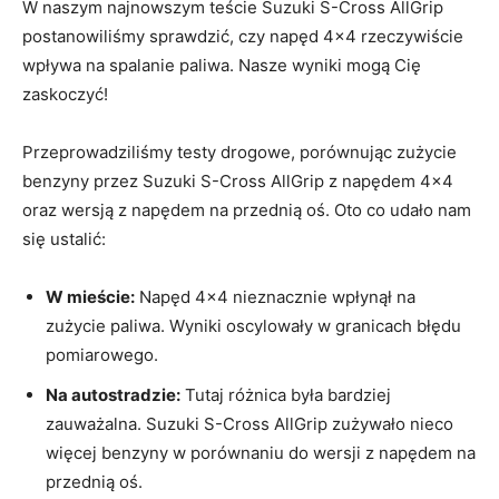
W naszym najnowszym teście Suzuki S-Cross AllGrip
⁤postanowiliśmy sprawdzić, ‍czy napęd 4×4 rzeczywiście
wpływa na spalanie⁣ paliwa. ⁢Nasze ⁤wyniki mogą Cię
zaskoczyć!
Przeprowadziliśmy testy drogowe, porównując ‌zużycie
benzyny przez Suzuki S-Cross AllGrip z napędem 4×4
oraz wersją z napędem na przednią oś. Oto co udało nam
się ‌ustalić:
W mieście:
Napęd 4×4 nieznacznie wpłynął na
zużycie paliwa. Wyniki oscylowały w granicach błędu
pomiarowego.
Na autostradzie:
Tutaj różnica była bardziej
zauważalna. Suzuki S-Cross AllGrip ⁤zużywało nieco
więcej benzyny w porównaniu do wersji ⁢z napędem na
przednią oś.