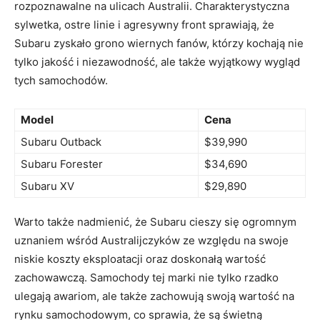
rozpoznawalne na ulicach Australii. Charakterystyczna
sylwetka, ostre linie i agresywny front ‌sprawiają, że
‌Subaru zyskało⁣ grono​ wiernych fanów, którzy kochają nie⁤
tylko jakość ​i niezawodność, ale ⁢także wyjątkowy ‌wygląd​
tych samochodów.
Model
Cena
Subaru Outback
$39,990
Subaru Forester
$34,690
Subaru XV
$29,890
Warto także ⁣nadmienić, że Subaru cieszy się ogromnym
uznaniem⁤ wśród Australijczyków ze względu na swoje
niskie koszty ‌eksploatacji oraz ‍doskonałą wartość
zachowawczą. Samochody tej marki nie tylko⁣ rzadko
ulegają awariom, ⁢ale także zachowują swoją wartość na
rynku samochodowym,⁤ co sprawia, ‍że ‌są⁢ świetną