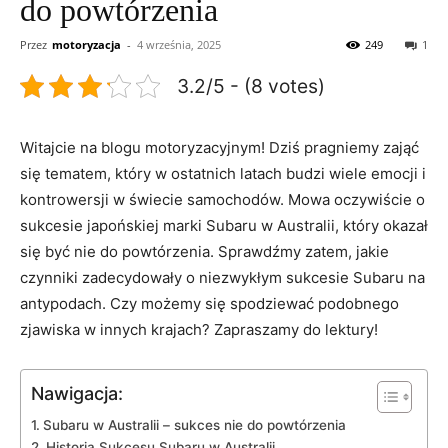
do powtórzenia
Przez
motoryzacja
-
4 września, 2025
249
1
3.2/5 - (8 votes)
Witajcie na blogu ‍motoryzacyjnym! Dziś pragniemy zająć
się tematem, który w ostatnich latach⁤ budzi wiele emocji i⁤
kontrowersji w świecie samochodów. Mowa oczywiście o
sukcesie japońskiej marki Subaru‌ w Australii,⁢ który ⁢okazał
się być ‌nie do powtórzenia. Sprawdźmy zatem, jakie
czynniki zadecydowały o niezwykłym sukcesie Subaru⁤ na
antypodach. Czy możemy⁣ się spodziewać podobnego
zjawiska w innych krajach? Zapraszamy⁤ do lektury!
Nawigacja:
Subaru w ⁢Australii –‌ sukces nie do powtórzenia
Historia Sukcesu Subaru w Australii