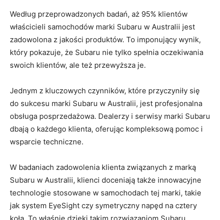
Według przeprowadzonych badań, aż 95% klientów‍
właścicieli samochodów marki Subaru w Australii jest
zadowolona z jakości produktów. To ‍imponujący wynik,
który pokazuje, że Subaru nie ‌tylko spełnia oczekiwania
swoich ⁤klientów, ale też przewyższa​ je.
Jednym‌ z ⁢kluczowych czynników, które ⁢przyczyniły się
do sukcesu marki Subaru w Australii, ‌jest profesjonalna
obsługa posprzedażowa. ⁢Dealerzy i ​serwisy marki Subaru
⁣dbają o każdego klienta, oferując kompleksową pomoc ⁢i
wsparcie techniczne.
W badaniach zadowolenia ‍klienta związanych⁣ z⁤ marką
Subaru w Australii, ‍klienci doceniają także‍ innowacyjne
technologie ​stosowane ‍w samochodach tej marki, takie
jak ​system EyeSight ‍czy ⁣symetryczny napęd na cztery
koła. ⁤To właśnie dzięki ⁣takim rozwiązaniom ‍Subaru