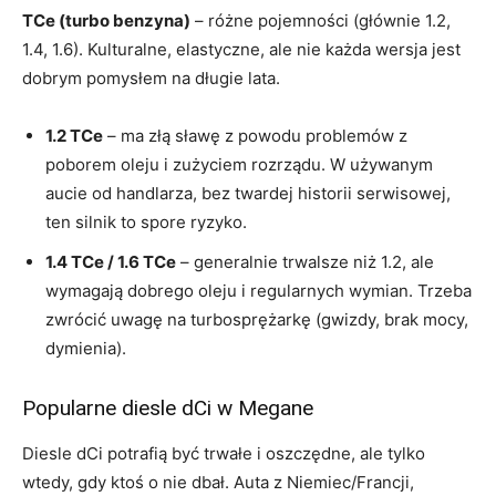
TCe (turbo benzyna)
– różne pojemności (głównie 1.2,
1.4, 1.6). Kulturalne, elastyczne, ale nie każda wersja jest
dobrym pomysłem na długie lata.
1.2 TCe
– ma złą sławę z powodu problemów z
poborem oleju i zużyciem rozrządu. W używanym
aucie od handlarza, bez twardej historii serwisowej,
ten silnik to spore ryzyko.
1.4 TCe / 1.6 TCe
– generalnie trwalsze niż 1.2, ale
wymagają dobrego oleju i regularnych wymian. Trzeba
zwrócić uwagę na turbosprężarkę (gwizdy, brak mocy,
dymienia).
Popularne diesle dCi w Megane
Diesle dCi potrafią być trwałe i oszczędne, ale tylko
wtedy, gdy ktoś o nie dbał. Auta z Niemiec/Francji,