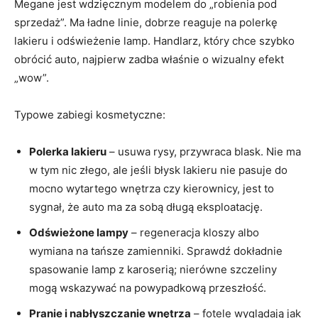
Megane jest wdzięcznym modelem do „robienia pod
sprzedaż”. Ma ładne linie, dobrze reaguje na polerkę
lakieru i odświeżenie lamp. Handlarz, który chce szybko
obrócić auto, najpierw zadba właśnie o wizualny efekt
„wow”.
Typowe zabiegi kosmetyczne:
Polerka lakieru
– usuwa rysy, przywraca blask. Nie ma
w tym nic złego, ale jeśli błysk lakieru nie pasuje do
mocno wytartego wnętrza czy kierownicy, jest to
sygnał, że auto ma za sobą długą eksploatację.
Odświeżone lampy
– regeneracja kloszy albo
wymiana na tańsze zamienniki. Sprawdź dokładnie
spasowanie lamp z karoserią; nierówne szczeliny
mogą wskazywać na powypadkową przeszłość.
Pranie i nabłyszczanie wnętrza
– fotele wyglądają jak