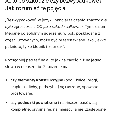
Auto po szkodzie czy bezwypadkowe?
Jak rozumieć te pojęcia
„Bezwypadkowe” w języku handlarza często znaczy:
nie
było zgłoszone z OC jako szkoda całkowita
. Tymczasem
Megane po solidnym uderzeniu w bok, poskładane z
części używanych, może być przedstawiane jako „lekko
puknięte, tylko błotnik i zderzak”.
Rozsądniej patrzeć na auto jak na całość niż na jedno
słowo w ogłoszeniu. Znaczenie ma:
czy
elementy konstrukcyjne
(podłużnice, progi,
słupki, kielichy, podszybie) są ruszone, spawane,
prostowane;
czy
poduszki powietrzne
i napinacze pasów są
kompletne, oryginalne, na miejscu, a nie „zaślepione”