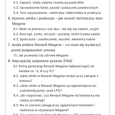
Zapach, ślady zalania i kondycja podsufitki
Sprawdzenie foteli, pasów i poduszek powietrznych
Test wyposażenia – elektryka i elektronika w praktyce
Komora silnika i podwozie – jak ocenić techniczny stan
Megane
Silnik na pierwszy rzut oka – nie daj się zwieść „myjni”
Rozrząd, turbo, wtryski – pytania, które trzeba zadać
Spód auta – zawieszenie, wycieki, elementy nośne
Jazda próbna Renault Megane – co musi się wydarzyć
przed podpisaniem umowy
Jak prowadzi się zdrowe Megane
Najczęściej zadawane pytania (FAQ)
Którą generację Renault Megane najlepiej kupić od
handlarza – II, III czy IV?
Jakie silniki w Renault Megane omijać przy zakupie z
komisu?
Jakie silniki w Renault Megane są najpewniejsze do
codziennej jazdy i pod LPG?
Jak rozpoznać, czy Renault Megane od handlarza ma
realny przebieg?
Na co zwrócić uwagę przy oględzinach blacharki i
nadwozia w używanym Megane?
Czy warto kupić Renault Megane z LPG od handlarza?