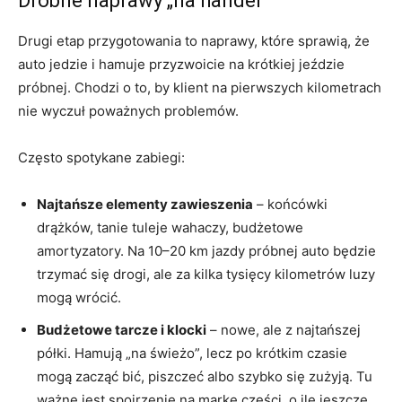
Drobne naprawy „na handel”
Drugi etap przygotowania to naprawy, które sprawią, że
auto jedzie i hamuje przyzwoicie na krótkiej jeździe
próbnej. Chodzi o to, by klient na pierwszych kilometrach
nie wyczuł poważnych problemów.
Często spotykane zabiegi:
Najtańsze elementy zawieszenia
– końcówki
drążków, tanie tuleje wahaczy, budżetowe
amortyzatory. Na 10–20 km jazdy próbnej auto będzie
trzymać się drogi, ale za kilka tysięcy kilometrów luzy
mogą wrócić.
Budżetowe tarcze i klocki
– nowe, ale z najtańszej
półki. Hamują „na świeżo”, lecz po krótkim czasie
mogą zacząć bić, piszczeć albo szybko się zużyją. Tu
ważne jest spojrzenie na markę części, o ile jeszcze