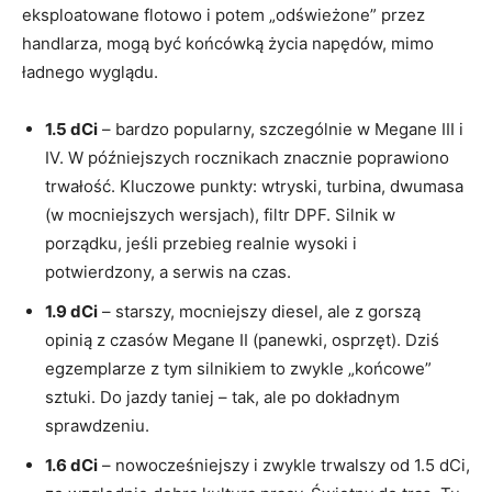
eksploatowane flotowo i potem „odświeżone” przez
handlarza, mogą być końcówką życia napędów, mimo
ładnego wyglądu.
1.5 dCi
– bardzo popularny, szczególnie w Megane III i
IV. W późniejszych rocznikach znacznie poprawiono
trwałość. Kluczowe punkty: wtryski, turbina, dwumasa
(w mocniejszych wersjach), filtr DPF. Silnik w
porządku, jeśli przebieg realnie wysoki i
potwierdzony, a serwis na czas.
1.9 dCi
– starszy, mocniejszy diesel, ale z gorszą
opinią z czasów Megane II (panewki, osprzęt). Dziś
egzemplarze z tym silnikiem to zwykle „końcowe”
sztuki. Do jazdy taniej – tak, ale po dokładnym
sprawdzeniu.
1.6 dCi
– nowocześniejszy i zwykle trwalszy od 1.5 dCi,