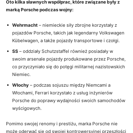
Oto kilka sławnych współprac, które związane były z‌
marką Porsche podczas wojny:
Wehrmacht
– ‍niemieckie⁤ siły zbrojne korzystały ⁣z
pojazdów Porsche,⁤ takich jak legendarny Volkswagen⁢
Kübelwagen,‍ a ⁣także‍ pojazdy transportowe i czołgi.
SS
–⁢ oddziały Schutzstaffel również posiadały ⁢w​
swoim arsenale pojazdy​ produkowane‌ przez Porsche,
‌co przyczyniało się do potęgi militarnej nazistowskich
Niemiec.
Włochy
– podczas sojuszu między Niemcami a
Włochami, Ferrari korzystało ‍z usług inżynierów
Porsche⁤ do poprawy wydajności swoich samochodów
⁢wyścigowych.
Pomimo swojej renomy ⁢i prestiżu, marka Porsche nie‍
może oderwać się od ‍swojej​ kontrowersyjnej przeszłości