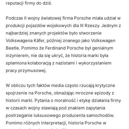
reputacji​ firmy do dziś.
Podczas II wojny światowej firma‍ Porsche ⁤miała ⁢udział w
produkcji ⁢pojazdów wojskowych dla III Rzeszy. Jednym ⁢z
‍najbardziej znanych ⁢projektów ⁣było stworzenie
Volkswagena Käfer, później znanego jako ​Volkswagen
Beetle. Pomimo że Ferdinand​ Porsche⁣ był genialnym
inżynierem, nie ​da ‍się⁢ ukryć, że historia marki była
splamiona kolaboracją z nazistami i⁣ wykorzystaniem
⁣pracy przymusowej.
W obliczu tych faktów media często rzucają krytyczne
‌spojrzenie⁣ na Porsche, obnażając ​mroczne epizody z
historii​ marki. Pytania​ o​ moralność i etykę ⁢działania firmy⁤
w czasach wojny stawiają pod ‍znakiem ​zapytania
postrzeganie luksusowego producenta samochodów.
Pomimo⁣ różnych interpretacji, historia Porsche ⁢w