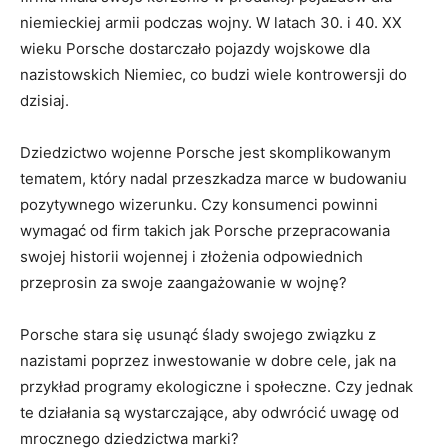
niemieckiej armii podczas wojny. W ⁣latach⁣ 30.​ i 40. XX
wieku Porsche dostarczało‌ pojazdy wojskowe dla
nazistowskich ​Niemiec, co​ budzi wiele ⁤kontrowersji⁢ do
‌dzisiaj.
Dziedzictwo wojenne Porsche⁢ jest skomplikowanym
tematem, który nadal‌ przeszkadza marce w budowaniu
pozytywnego wizerunku. ​Czy ​konsumenci ​powinni ​
wymagać od‍ firm takich jak Porsche przepracowania
swojej historii wojennej i ​złożenia odpowiednich
przeprosin ⁢za swoje zaangażowanie w wojnę?
Porsche ⁢stara ⁤się usunąć ślady swojego związku ​z
nazistami poprzez inwestowanie⁢ w dobre cele, jak na
przykład⁣ programy⁣ ekologiczne i społeczne. Czy​ jednak
te działania są wystarczające, aby odwrócić​ uwagę od ​
mrocznego ⁣dziedzictwa marki?