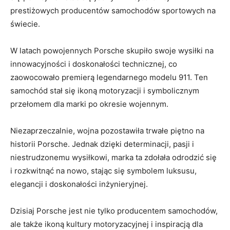
prestiżowych ⁣producentów samochodów sportowych⁢ na
świecie.
W latach powojennych Porsche ‌skupiło swoje​ wysiłki na
innowacyjności i doskonałości technicznej, co
⁢zaowocowało‍ premierą legendarnego modelu 911. Ten
samochód stał⁤ się ikoną motoryzacji ‌i ​symbolicznym
⁢przełomem dla ⁣marki ⁣po⁤ okresie wojennym.
Niezaprzeczalnie, wojna⁤ pozostawiła trwałe ⁢piętno na
historii ⁤Porsche. Jednak‍ dzięki determinacji, ⁣pasji⁤ i
niestrudzonemu ⁢wysiłkowi, marka ta ⁣zdołała odrodzić się
i‍ rozkwitnąć ‌na nowo, stając się⁤ symbolem‍ luksusu,⁣
elegancji i doskonałości inżynieryjnej.
Dzisiaj ‌Porsche jest⁣ nie tylko producentem samochodów,
ale także ikoną kultury motoryzacyjnej ⁣i ⁢inspiracją ⁤dla