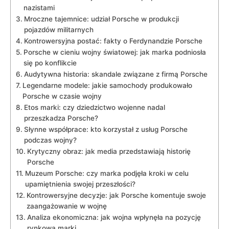
nazistami
Mroczne ‌tajemnice: udział Porsche w produkcji
pojazdów militarnych
Kontrowersyjna‌ postać: fakty o Ferdynandzie Porsche
Porsche⁤ w cieniu wojny światowej: jak marka podniosła
się ⁣po konflikcie
Audytywna historia: ⁢skandale związane z firmą Porsche
Legendarne modele: jakie samochody produkowało‌
Porsche w czasie wojny
Etos marki: czy dziedzictwo wojenne nadal
przeszkadza Porsche?
Słynne współprace: kto korzystał z usług‍ Porsche
podczas wojny?
Krytyczny obraz: jak media​ przedstawiają⁣ historię
Porsche
Muzeum​ Porsche: czy marka podjęła ​kroki​ w⁢ celu
upamiętnienia swojej‍ przeszłości?
Kontrowersyjne decyzje:‌ jak ​Porsche ‌komentuje swoje​
zaangażowanie w wojnę
Analiza ekonomiczna: jak wojna wpłynęła ⁣na pozycję
rynkową marki