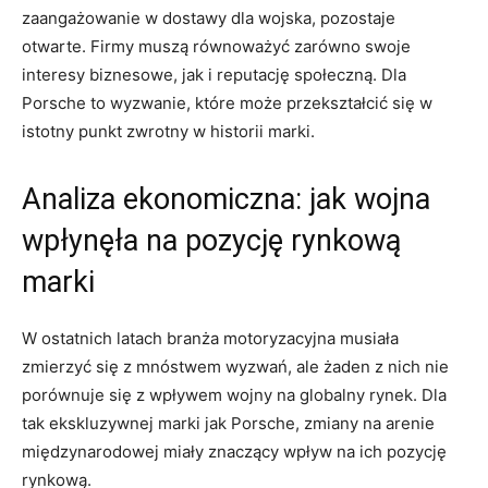
‍zaangażowanie w dostawy ⁤dla wojska, ⁢pozostaje
⁤otwarte. Firmy ‌muszą równoważyć zarówno⁤ swoje
interesy biznesowe, jak i ⁢reputację społeczną. Dla
⁤Porsche‍ to ​wyzwanie, które może ⁢przekształcić się⁢ w
istotny punkt zwrotny w historii marki.
Analiza ekonomiczna: jak wojna
wpłynęła ⁣na pozycję rynkową
marki
W ⁣ostatnich latach branża motoryzacyjna musiała ​
zmierzyć ​się ⁣z mnóstwem wyzwań, ale żaden‍ z nich nie
⁢porównuje się z wpływem wojny‌ na globalny rynek. Dla ​
tak ekskluzywnej marki ​jak Porsche,⁣ zmiany na⁣ arenie
międzynarodowej​ miały ⁤znaczący wpływ na ich‍ pozycję
rynkową.