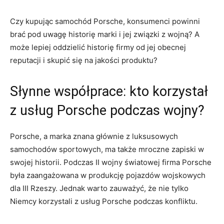
Czy ​kupując samochód Porsche, konsumenci powinni‍
brać⁤ pod uwagę ​historię marki i jej ‍związki z⁢ wojną? A
może lepiej‍ oddzielić historię⁢ firmy od jej obecnej
⁢reputacji i⁢ skupić się‍ na jakości produktu?
Słynne współprace: kto korzystał
z usług‍ Porsche podczas wojny?
Porsche, a ⁤marka znana głównie z luksusowych
⁢samochodów sportowych, ma także mroczne zapiski w
swojej ⁢historii.​ Podczas ‍II ‌wojny światowej​ firma Porsche
⁢była zaangażowana ​w produkcję pojazdów ‍wojskowych
dla III Rzeszy. Jednak ⁣warto zauważyć, że⁤ nie tylko
Niemcy ‌korzystali z usług Porsche podczas konfliktu.