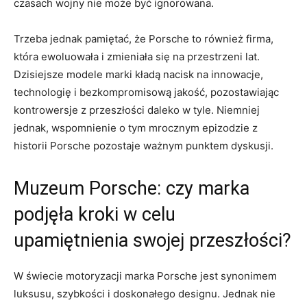
czasach wojny ⁤nie ⁣może​ być ignorowana.
Trzeba jednak pamiętać, że Porsche⁤ to również firma,
która ewoluowała i​ zmieniała się na⁤ przestrzeni lat. ​
Dzisiejsze‌ modele marki kładą⁢ nacisk na innowacje,
technologię i ⁢bezkompromisową‌ jakość, ​pozostawiając
kontrowersje z przeszłości⁣ daleko w tyle. Niemniej
jednak, wspomnienie ⁢o tym mrocznym epizodzie z
historii Porsche​ pozostaje‌ ważnym punktem‌ dyskusji.
Muzeum​ Porsche: czy marka
podjęła ​kroki​ w⁢ celu
upamiętnienia swojej‍ przeszłości?
W świecie motoryzacji ‌marka Porsche jest synonimem
luksusu, szybkości⁤ i doskonałego designu. Jednak nie