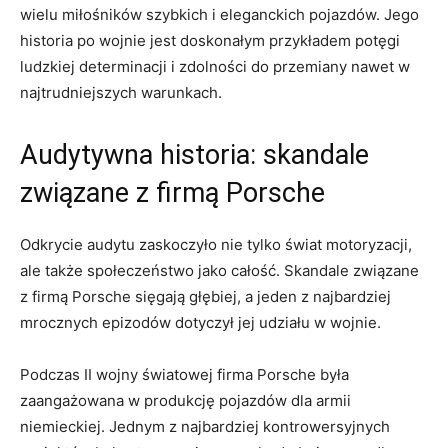
wielu miłośników szybkich i eleganckich pojazdów. ⁤Jego‍
historia po wojnie⁣ jest‍ doskonałym przykładem potęgi
⁢ludzkiej determinacji i zdolności do przemiany nawet w
⁢najtrudniejszych warunkach.
Audytywna historia: ⁢skandale
związane z firmą Porsche
Odkrycie audytu zaskoczyło nie‍ tylko świat motoryzacji,
ale​ także społeczeństwo⁢ jako⁣ całość. ‍Skandale związane
z firmą Porsche‍ sięgają​ głębiej, a jeden ‌z ⁤najbardziej
mrocznych epizodów⁤ dotyczył jej‌ udziału w wojnie.
Podczas ⁤II ​wojny światowej firma Porsche była
⁣zaangażowana w⁣ produkcję ⁤pojazdów ⁣dla ​armii
niemieckiej. Jednym z najbardziej kontrowersyjnych