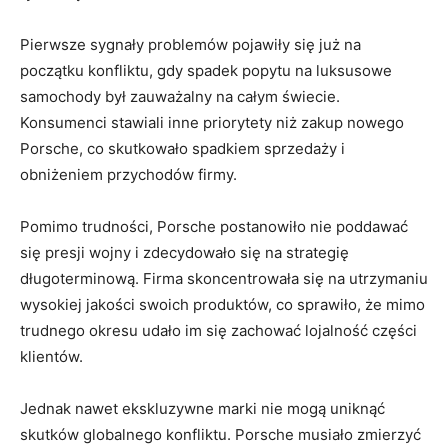
Pierwsze ⁣sygnały problemów pojawiły się już⁢ na
‍początku konfliktu, gdy spadek popytu‍ na luksusowe
samochody był zauważalny na całym świecie.
Konsumenci stawiali⁣ inne priorytety niż zakup nowego
Porsche, co skutkowało ⁢spadkiem ⁢sprzedaży i⁣
obniżeniem przychodów firmy.
Pomimo trudności, Porsche ⁣postanowiło nie poddawać‌
się presji wojny i zdecydowało się⁢ na ​strategię
długoterminową. Firma skoncentrowała się na utrzymaniu⁣
wysokiej⁣ jakości swoich produktów, co sprawiło, że mimo
trudnego okresu udało ​im się zachować⁤ lojalność ⁢części
klientów.
Jednak ⁤nawet ekskluzywne⁢ marki⁣ nie mogą‌ uniknąć
⁤skutków globalnego konfliktu. Porsche musiało zmierzyć