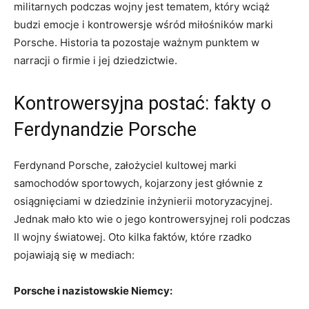
militarnych podczas wojny⁢ jest tematem, ⁤który wciąż
budzi emocje⁢ i kontrowersje wśród ​miłośników ‌marki
Porsche.‍ Historia ta pozostaje ważnym punktem w
narracji o firmie i ‍jej⁣ dziedzictwie.
Kontrowersyjna‌ postać: fakty o
Ferdynandzie Porsche
Ferdynand Porsche, założyciel‍ kultowej⁤ marki
⁤samochodów sportowych, kojarzony jest głównie ‍z‌
osiągnięciami⁤ w dziedzinie inżynierii motoryzacyjnej.
‌Jednak mało‌ kto wie​ o jego kontrowersyjnej roli ‍podczas
II‍ wojny​ światowej. ⁢Oto⁤ kilka⁤ faktów, które⁢ rzadko
pojawiają się w mediach:
Porsche i nazistowskie Niemcy: