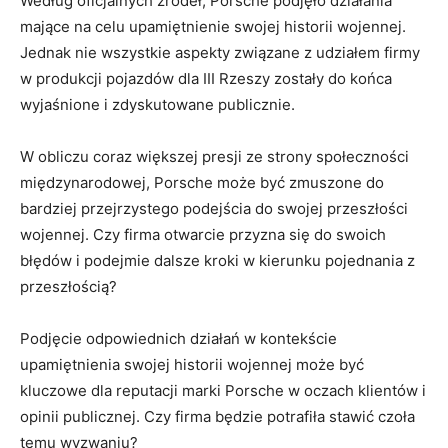
Według ​oficjalnych⁣ źródeł, Porsche⁢ podjęło działania
mające na⁣ celu upamiętnienie swojej historii wojennej.
⁢Jednak nie wszystkie aspekty związane z udziałem firmy
w ‌produkcji pojazdów dla III Rzeszy zostały ‌do końca ​
wyjaśnione i zdyskutowane publicznie.
W obliczu⁤ coraz większej presji⁣ ze strony społeczności
międzynarodowej, Porsche może być zmuszone do⁤
bardziej‍ przejrzystego podejścia do swojej przeszłości
wojennej. Czy ‌firma otwarcie przyzna się do​ swoich ​
błędów i podejmie dalsze kroki w‍ kierunku pojednania z
⁤przeszłością?
Podjęcie odpowiednich działań w kontekście
upamiętnienia swojej historii wojennej może‍ być ​
kluczowe‌ dla‍ reputacji marki Porsche w oczach klientów i
opinii publicznej. ​Czy‍ firma będzie potrafiła stawić czoła
temu wyzwaniu?