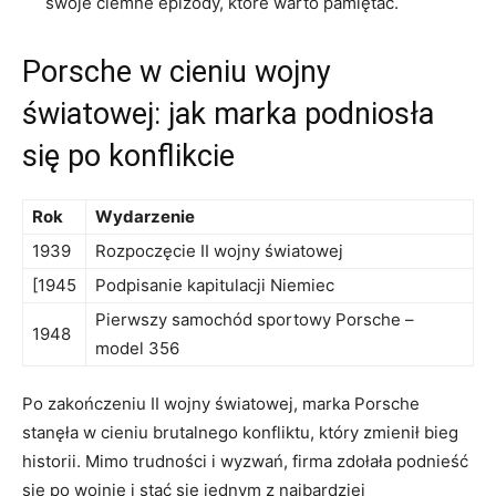
swoje ⁤ciemne epizody,⁣ które warto pamiętać.
Porsche⁤ w cieniu wojny
światowej: jak marka podniosła
się ⁣po konflikcie
Rok
Wydarzenie
1939
Rozpoczęcie‍ II ‍wojny światowej
[1945
Podpisanie kapitulacji Niemiec
Pierwszy samochód ‍sportowy Porsche –
1948
model 356
Po zakończeniu ⁣II wojny ⁢światowej, ⁢marka‌ Porsche
‌stanęła w cieniu brutalnego ‌konfliktu, który zmienił bieg
‌historii. Mimo trudności‍ i wyzwań, firma zdołała ‌podnieść
się po wojnie i‍ stać się jednym z⁢ najbardziej⁢