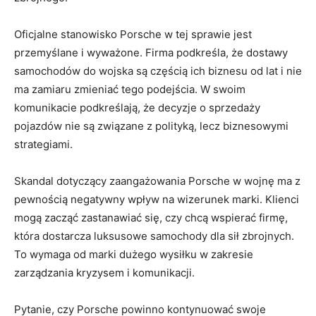
Oficjalne stanowisko Porsche w tej sprawie ​jest‌
przemyślane i wyważone. Firma podkreśla, że dostawy⁣
samochodów do wojska są częścią ich biznesu ‍od⁢ lat i nie
ma⁣ zamiaru zmieniać tego⁢ podejścia. ⁤W swoim
komunikacie podkreślają, że decyzje o sprzedaży
pojazdów nie są związane‍ z polityką, ‌lecz ‍biznesowymi
strategiami.
Skandal dotyczący zaangażowania ⁤Porsche w wojnę ⁤ma z
pewnością ‌negatywny wpływ na⁢ wizerunek marki. ⁤Klienci
mogą zacząć zastanawiać‍ się, ‍czy chcą wspierać firmę,
⁤która‌ dostarcza luksusowe samochody ‌dla sił⁤ zbrojnych.
To wymaga od marki ​dużego wysiłku⁢ w⁢ zakresie
zarządzania ‍kryzysem i komunikacji.
Pytanie, czy ⁣Porsche ⁤powinno kontynuować swoje