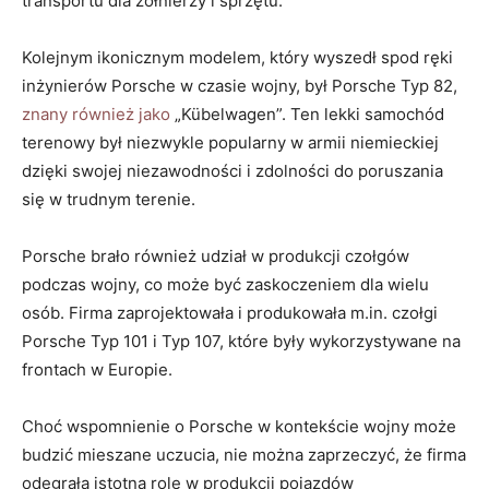
transportu dla żołnierzy i sprzętu.
Kolejnym ikonicznym ⁤modelem, który⁣ wyszedł spod ręki
inżynierów Porsche w czasie wojny, był Porsche Typ 82,​
znany również jako
„Kübelwagen”. Ten⁣ lekki samochód
terenowy był niezwykle popularny w ⁤armii niemieckiej
dzięki swojej niezawodności ​i zdolności do ⁣poruszania
się ⁣w trudnym ‍terenie.
Porsche brało również​ udział ​w‌ produkcji ⁢czołgów
⁤podczas wojny, co może być zaskoczeniem dla‌ wielu
osób. Firma zaprojektowała i produkowała m.in.⁤ czołgi
Porsche ‌Typ⁢ 101 i Typ 107, które były wykorzystywane na
frontach w Europie.
Choć wspomnienie o Porsche w⁣ kontekście wojny może⁢
budzić mieszane‌ uczucia, nie można⁤ zaprzeczyć, ⁤że firma
⁢odegrała istotną rolę w produkcji pojazdów