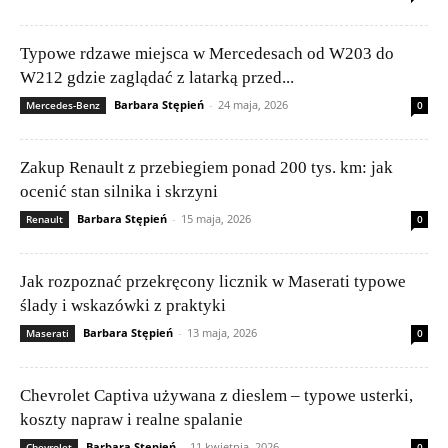
Typowe rdzawe miejsca w Mercedesach od W203 do
W212 gdzie zaglądać z latarką przed...
Barbara Stępień
-
24 maja, 2026
Mercedes-Benz
0
Zakup Renault z przebiegiem ponad 200 tys. km: jak
ocenić stan silnika i skrzyni
Barbara Stępień
-
15 maja, 2026
Renault
0
Jak rozpoznać przekręcony licznik w Maserati typowe
ślady i wskazówki z praktyki
Barbara Stępień
-
13 maja, 2026
Maserati
0
Chevrolet Captiva używana z dieslem – typowe usterki,
koszty napraw i realne spalanie
Barbara Stępień
-
11 kwietnia, 2026
Chevrolet
0