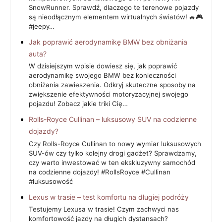
SnowRunner. Sprawdź, dlaczego te terenowe pojazdy
są nieodłącznym elementem wirtualnych światów! 🚙🎮
#jeepy…
Jak poprawić aerodynamikę BMW bez obniżania
auta?
W dzisiejszym wpisie dowiesz się, jak poprawić
aerodynamikę swojego BMW bez konieczności
obniżania zawieszenia. Odkryj skuteczne sposoby na
zwiększenie efektywności motoryzacyjnej swojego
pojazdu! Zobacz jakie triki Cię…
Rolls-Royce Cullinan – luksusowy SUV na codzienne
dojazdy?
Czy Rolls-Royce Cullinan to nowy wymiar luksusowych
SUV-ów czy tylko kolejny drogi gadżet? Sprawdzamy,
czy warto inwestować w ten ekskluzywny samochód
na codzienne dojazdy! #RollsRoyce #Cullinan
#luksusowość
Lexus w trasie – test komfortu na długiej podróży
Testujemy Lexusa w trasie! Czym zachwyci nas
komfortowość jazdy na długich dystansach?