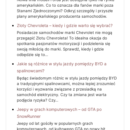
amerykańskim. Co to oznacza dla fanów marki poza
Stanami Zjednoczonymi? Odkryj szczegóły i przyszłe
plany amerykańskiego producenta samochodów.
Zloty Chevroleta – kiedy i gdzie warto się wybrać?
Posiadacze samochodów marki Chevrolet nie mogą
przegapić Zlotu Chevroleta! To idealna okazja do
spotkania pasjonatów motoryzacji i podzielenia się
swoją miłością do marki. Sprawdź, kiedy i gdzie
odbędzie się to…
Jakie są różnice w stylu jazdy pomiędzy BYD a
spalinowcami?
Będąc świadomym różnic w stylu jazdy pomiędzy BYD
a tradycyjnymi spalinowcami, można lepiej zrozumieć
korzyści i wyzwania związane z przesiadką na
samochód elektryczny. Czy ta zmiana jest warta
podjęcia ryzyka? Czy…
Jeepy w grach komputerowych – od GTA po
SnowRunner
Jeepy od lat gościły w popularnych grach
komputerowych, od kultowego GTA po nowy hit