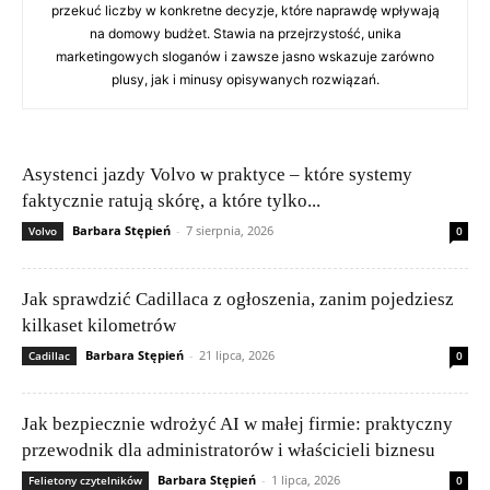
przekuć liczby w konkretne decyzje, które naprawdę wpływają
na domowy budżet. Stawia na przejrzystość, unika
marketingowych sloganów i zawsze jasno wskazuje zarówno
plusy, jak i minusy opisywanych rozwiązań.
Asystenci jazdy Volvo w praktyce – które systemy
faktycznie ratują skórę, a które tylko...
Barbara Stępień
-
7 sierpnia, 2026
Volvo
0
Jak sprawdzić Cadillaca z ogłoszenia, zanim pojedziesz
kilkaset kilometrów
Barbara Stępień
-
21 lipca, 2026
Cadillac
0
Jak bezpiecznie wdrożyć AI w małej firmie: praktyczny
przewodnik dla administratorów i właścicieli biznesu
Barbara Stępień
-
1 lipca, 2026
Felietony czytelników
0