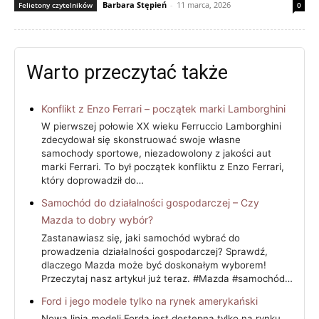
Barbara Stępień
-
11 marca, 2026
Felietony czytelników
0
Warto przeczytać także
Konflikt z Enzo Ferrari – początek marki Lamborghini
W pierwszej połowie XX wieku Ferruccio Lamborghini
zdecydował się skonstruować swoje własne
samochody sportowe, niezadowolony z jakości aut
marki Ferrari. To był początek konfliktu z Enzo Ferrari,
który doprowadził do…
Samochód do działalności gospodarczej – Czy
Mazda to dobry wybór?
Zastanawiasz się, jaki samochód wybrać do
prowadzenia działalności gospodarczej? Sprawdź,
dlaczego Mazda może być doskonałym wyborem!
Przeczytaj nasz artykuł już teraz. #Mazda #samochód…
Ford i jego modele tylko na rynek amerykański
Nowa linia modeli Forda jest dostępna tylko na rynku