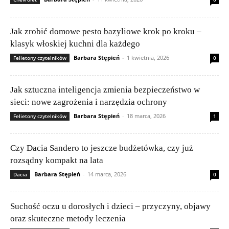
Jak zrobić domowe pesto bazyliowe krok po kroku –
klasyk włoskiej kuchni dla każdego
Barbara Stępień
-
1 kwietnia, 2026
Felietony czytelników
0
Jak sztuczna inteligencja zmienia bezpieczeństwo w
sieci: nowe zagrożenia i narzędzia ochrony
Barbara Stępień
-
18 marca, 2026
Felietony czytelników
1
Czy Dacia Sandero to jeszcze budżetówka, czy już
rozsądny kompakt na lata
Barbara Stępień
-
14 marca, 2026
Dacia
0
Suchość oczu u dorosłych i dzieci – przyczyny, objawy
oraz skuteczne metody leczenia