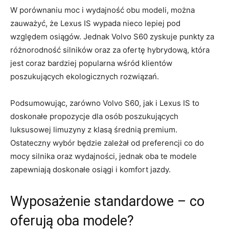
W porównaniu moc i wydajność⁢ obu modeli, można
zauważyć, że Lexus‌ IS wypada nieco lepiej pod
względem osiągów. Jednak Volvo S60 zyskuje⁣ punkty za
⁣różnorodność silników ‍oraz za ofertę hybrydową, ‍która‌
jest⁣ coraz bardziej popularna wśród ⁣klientów
poszukujących ekologicznych rozwiązań.
Podsumowując,‍ zarówno Volvo S60, ⁣jak ​i Lexus ⁢IS to
⁣doskonałe propozycje dla osób ​poszukujących
luksusowej limuzyny z klasą średnią premium.
Ostateczny wybór będzie⁢ zależał od ‍preferencji co do
mocy silnika oraz wydajności, jednak oba te modele
zapewniają doskonałe ​osiągi i ⁢komfort jazdy.
Wyposażenie standardowe – co
oferują oba modele?