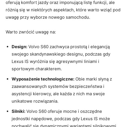
oferują komfort jazdy oraz imponującą listę funkcji, ale
różnią się ‌w⁤ niektórych aspektach, które warto wziąć pod
uwagę przy ​wyborze nowego samochodu.
Warto zwrócić uwagę na:
Design:
Volvo ⁤S60 ⁤zachwyca prostotą i elegancją
⁢swojego ​skandynawskiego designu, podczas gdy
⁢Lexus ​IS wyróżnia się agresywnymi⁤ liniami i
sportowym charakterem.
Wyposażenie‍ technologiczne:
Obie marki słyną z
zaawansowanych systemów bezpieczeństwa i⁤
asystencji​ kierowcy, ale⁤ każda z nich ma ⁣swoje
unikatowe rozwiązania.
Silniki:
Volvo​ S60 oferuje⁢ mocne i oszczędne
jednostki napędowe, podczas gdy Lexus IS⁤ może
pochwalić‌ się dynamicznymi⁢ wariantami silnikowymi.