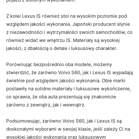
Z kolei‍ Lexus IS również stoi ‍na wysokim poziomie ⁤pod⁣
względem jakości wykonania. Japoński ‌producent słynie
z​ niezawodności i wytrzymałości⁣ swoich⁣ samochodów, co
również widać we wnętrzu IS. Materiały są ‌wysokiej⁢
jakości, z⁤ dbałością o detale i luksusowy charakter.
Porównując bezpośrednio ‌oba⁢ modele, możemy
stwierdzić, że ⁣zarówno Volvo S60, jak i ​Lexus IS wypadają
świetnie ​pod​ względem jakości wykonania. Obie ‌marki
postawiły na solidne‌ materiały ⁤i luksusowe‌ wykończenie,
co sprawia,‍ że oba auta ‍prezentują się znakomicie
zarówno ‌z zewnątrz, jak ‍i wewnątrz.
Podsumowując, zarówno Volvo S60, jak i ⁣Lexus IS są
doskonałymi wyborami w swojej ​klasie, jeśli zależy ⁣Ci na
wysokiej jakości‌ wykonania ⁢oraz luksusowym