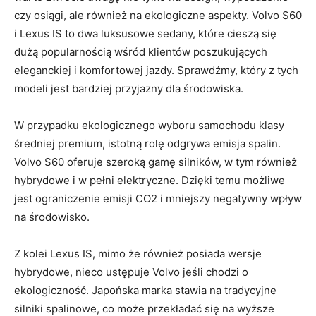
czy osiągi, ale również na ekologiczne⁣ aspekty. Volvo S60
⁤i​ Lexus IS to ‍dwa ⁢luksusowe sedany, które⁣ cieszą się
dużą popularnością wśród klientów poszukujących ​
eleganckiej⁤ i komfortowej jazdy. Sprawdźmy, który z tych
modeli‌ jest bardziej ⁤przyjazny dla środowiska.
W⁤ przypadku‍ ekologicznego wyboru samochodu klasy
średniej premium,⁣ istotną ​rolę odgrywa emisja spalin.
Volvo⁤ S60 oferuje ‍szeroką gamę ‌silników, w tym ‍również
hybrydowe i⁢ w pełni elektryczne. Dzięki temu możliwe‍
jest‍ ograniczenie emisji⁢ CO2 i ​mniejszy negatywny wpływ⁣
na środowisko.
Z kolei Lexus⁣ IS, mimo⁣ że​ również⁢ posiada wersje‍
hybrydowe, nieco ​ustępuje ‌Volvo⁤ jeśli chodzi o
ekologiczność. ​Japońska⁣ marka stawia na tradycyjne
silniki spalinowe, co może przekładać⁣ się ⁤na⁣ wyższe