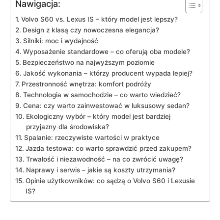
Nawigacja:
Volvo S60 ⁤vs.⁣ Lexus IS – który model jest lepszy?
Design⁤ z klasą czy nowoczesna elegancja?
Silniki: moc⁢ i wydajność
Wyposażenie standardowe – co oferują oba modele?
Bezpieczeństwo na najwyższym poziomie
Jakość wykonania –⁣ którzy producent wypada ⁢lepiej?
Przestronność wnętrza: ⁤komfort⁤ podróży
Technologia w samochodzie ‍– co⁤ warto wiedzieć?
Cena: czy warto zainwestować w luksusowy sedan?
Ekologiczny ⁢wybór –⁤ który model jest bardziej ​
przyjazny ​dla⁢ środowiska?
Spalanie: ‌rzeczywiste wartości w ⁤praktyce
Jazda testowa: ‌co warto‌ sprawdzić przed zakupem?
Trwałość i niezawodność‍ – na co zwrócić uwagę?
Naprawy i serwis⁣ – jakie są ⁢koszty utrzymania?
Opinie użytkowników: co ⁣sądzą o​ Volvo S60 i Lexusie
IS?