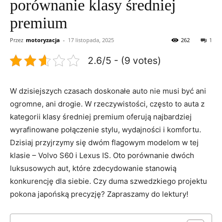
porównanie klasy średniej
premium
Przez
motoryzacja
-
17 listopada, 2025
262
1
2.6/5 - (9 votes)
W dzisiejszych czasach doskonałe auto nie musi być ‍ani
ogromne,⁤ ani ‍drogie. W ​rzeczywistości, często to auta z ​
kategorii klasy średniej premium oferują ⁣najbardziej
‌wyrafinowane połączenie stylu, wydajności ⁤i komfortu.
Dzisiaj przyjrzymy się dwóm flagowym modelom‍ w tej
‌klasie – Volvo S60 i Lexus IS. Oto porównanie dwóch
luksusowych aut, ⁣które zdecydowanie ⁤stanowią
konkurencję ‌dla⁣ siebie. Czy duma ⁤szwedzkiego ​projektu⁤
pokona japońską‍ precyzję? Zapraszamy do lektury!