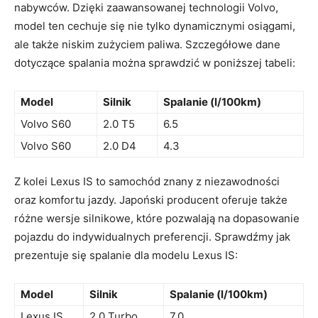
nabywców. Dzięki zaawansowanej technologii ​Volvo,
model ten cechuje się nie tylko dynamicznymi osiągami,
ale także niskim zużyciem paliwa. Szczegółowe ⁣dane
dotyczące spalania można sprawdzić w poniższej tabeli:
Model
Silnik
Spalanie (l/100km)
Volvo⁢ S60
2.0 T5
6.5
Volvo ⁣S60
2.0 D4
4.3
Z kolei Lexus ​IS to⁣ samochód ⁤znany z​ niezawodności
oraz komfortu jazdy. Japoński ​producent ‍oferuje także
różne wersje silnikowe, które pozwalają na⁣ dopasowanie ​
pojazdu‍ do indywidualnych ‍preferencji. Sprawdźmy jak
prezentuje się ⁤spalanie ‍dla modelu Lexus IS:
Model
Silnik
Spalanie (l/100km)
Lexus IS
2.0 Turbo
7.0