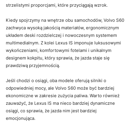
strzelistymi ⁤proporcjami, które przyciągają wzrok.
Kiedy spojrzymy na ​wnętrze‌ obu samochodów, Volvo S60⁣
zachwyca wysoką jakością materiałów, ergonomicznym⁤
układem‌ deski⁣ rozdzielczej i nowoczesnym systemem
multimedialnym. Z​ kolei Lexus IS imponuje luksusowymi
wykończeniami, komfortowymi fotelami i unikalnym
designem​ kokpitu, który sprawia, ⁢że jazda staje się
prawdziwą przyjemnością.
Jeśli chodzi o ​osiągi, ​oba modele oferują silniki⁤ o
odpowiedniej mocy, ale Volvo S60 może⁣ być bardziej
ekonomiczne w zakresie⁤ zużycia paliwa. Warto ​również
zauważyć, że ⁢Lexus ⁢IS ‌ma nieco‍ bardziej dynamiczne
⁤osiągi, co sprawia, że jazda nim jest ⁤bardziej
emocjonująca.