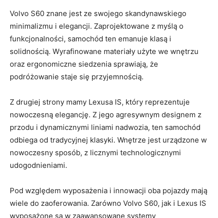
Volvo S60 znane jest ze swojego skandynawskiego
minimalizmu⁢ i elegancji. ⁤Zaprojektowane z myślą o‍
funkcjonalności, samochód ten emanuje ⁣klasą ⁤i
solidnością.​ Wyrafinowane materiały użyte we ⁤wnętrzu
oraz ergonomiczne siedzenia sprawiają, że
podróżowanie staje się przyjemnością.
Z drugiej strony mamy Lexusa IS,​ który reprezentuje
nowoczesną ⁣elegancję. Z jego⁤ agresywnym designem z
przodu i dynamicznymi liniami nadwozia, ⁢ten samochód
odbiega od⁣ tradycyjnej klasyki. Wnętrze⁤ jest urządzone w
nowoczesny sposób, z licznymi​ technologicznymi
‍udogodnieniami.
Pod⁤ względem​ wyposażenia i innowacji oba‌ pojazdy mają
​wiele do zaoferowania. Zarówno Volvo S60, jak i ⁤Lexus⁢ IS ​
wyposażone są w zaawansowane⁣ systemy