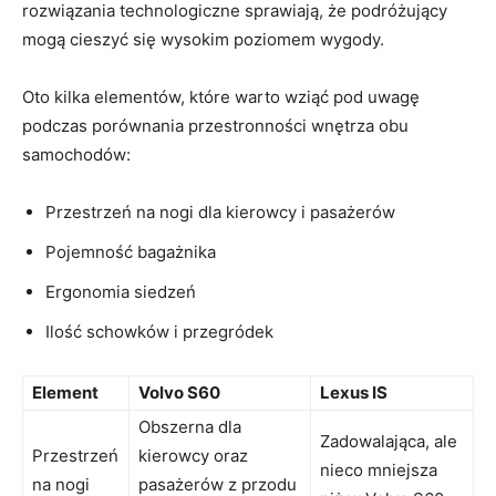
rozwiązania⁣ technologiczne sprawiają, że podróżujący
‍mogą cieszyć się wysokim poziomem wygody.
Oto⁢ kilka elementów, które⁣ warto‌ wziąć pod ‍uwagę
podczas porównania przestronności‍ wnętrza ⁣obu
samochodów:
Przestrzeń ​na nogi dla kierowcy i pasażerów
Pojemność bagażnika
Ergonomia siedzeń
Ilość schowków‌ i przegródek
Element
Volvo S60
Lexus IS
Obszerna dla
Zadowalająca, ale
Przestrzeń
kierowcy ‍oraz⁤
nieco mniejsza
na‍ nogi
pasażerów z przodu‌