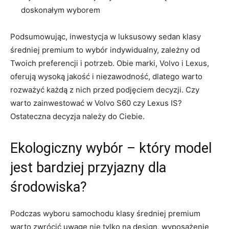
doskonałym wyborem
Podsumowując, inwestycja w luksusowy sedan klasy
średniej⁣ premium to wybór indywidualny, ‌zależny od
Twoich preferencji i potrzeb. ⁤Obie marki,⁤ Volvo ⁤i‍ Lexus,
⁢oferują wysoką ​jakość i‌ niezawodność, dlatego⁢ warto
rozważyć każdą z ​nich przed podjęciem decyzji. Czy
warto zainwestować ​w Volvo S60 ​czy Lexus IS?
Ostateczna ⁢decyzja należy do Ciebie.
Ekologiczny ⁢wybór –⁤ który model
jest bardziej ​przyjazny ​dla⁢
środowiska?
Podczas wyboru samochodu​ klasy średniej premium
warto zwrócić ⁢uwagę⁢ nie tylko na design, wyposażenie