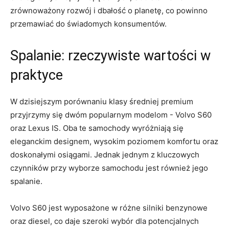
zrównoważony rozwój i dbałość o planetę, co‌ powinno
przemawiać do świadomych konsumentów.
Spalanie: ‌rzeczywiste wartości w
⁤praktyce
W‌ dzisiejszym‌ porównaniu klasy⁣ średniej premium
przyjrzymy się dwóm popularnym modelom ⁣- Volvo⁣ S60
oraz Lexus IS. ⁤Oba te samochody wyróżniają się​
eleganckim designem, wysokim poziomem⁤ komfortu​ oraz‌
doskonałymi osiągami. Jednak ​jednym​ z kluczowych
czynników⁣ przy wyborze⁣ samochodu jest również jego
‍spalanie.
Volvo S60⁤ jest wyposażone⁤ w różne silniki benzynowe
⁤oraz ⁤diesel,⁤ co daje szeroki wybór dla‌ potencjalnych⁢