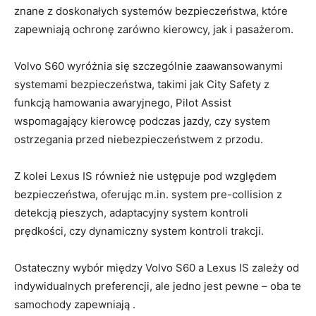
znane‌ z doskonałych‌ systemów​ bezpieczeństwa, które
zapewniają ochronę zarówno kierowcy, jak i ​pasażerom.
Volvo S60 wyróżnia się ‌szczególnie zaawansowanymi
systemami bezpieczeństwa, takimi​ jak City Safety ​z
funkcją hamowania ‍awaryjnego,⁤ Pilot ⁢Assist
wspomagający ⁣kierowcę⁤ podczas‍ jazdy, czy system
ostrzegania przed niebezpieczeństwem z przodu.
Z kolei ⁢Lexus IS również nie⁣ ustępuje pod względem
bezpieczeństwa, ⁤oferując m.in.⁣ system pre-collision z
detekcją⁢ pieszych, ‌adaptacyjny​ system kontroli
prędkości,⁤ czy dynamiczny system kontroli trakcji.
Ostateczny wybór między Volvo S60 a Lexus ‍IS ‍zależy od⁢
indywidualnych ‌preferencji, ale jedno jest pewne – oba te
samochody ‌zapewniają .