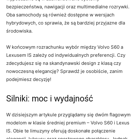
bezpieczeństwa, nawigacji oraz multimedialne rozrywki.
Oba samochody są ⁣również dostępne w wersjach
hybrydowych, co sprawia, że są bardziej przyjazne‍ dla
środowiska.
W końcowym rozrachunku wybór⁢ między​ Volvo S60 a‌
Lexusem⁤ IS zależy od indywidualnych ‌preferencji. Czy⁣
zdecydujesz się na skandynawski design z ‌klasą ⁤czy
nowoczesną elegancję? Sprawdź je ​osobiście, zanim
podejmiesz decyzję!
Silniki: moc⁢ i wydajność
W dzisiejszym artykule przyglądamy się ⁤dwóm flagowym
modelom w klasie średniej premium – Volvo S60 i Lexus
IS. Obie te limuzyny ​oferują doskonałe połączenie
elegancji, luksusu oraz sportowego ⁢charakteru. Jednak