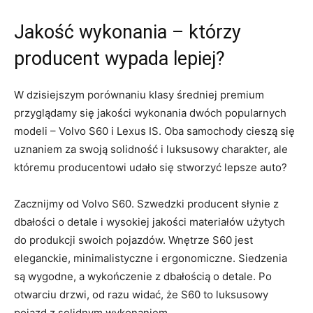
Jakość wykonania –⁣ którzy
producent wypada ⁢lepiej?
W⁤ dzisiejszym porównaniu klasy średniej premium
przyglądamy się jakości wykonania⁤ dwóch ⁢popularnych
modeli – Volvo S60 ​i Lexus IS. Oba samochody cieszą się
uznaniem za swoją solidność ‌i luksusowy ⁣charakter, ale
któremu​ producentowi udało‌ się stworzyć‌ lepsze⁣ auto?
Zacznijmy ⁣od Volvo S60. Szwedzki producent słynie ⁤z
dbałości⁢ o detale ⁢i⁤ wysokiej ⁤jakości‍ materiałów użytych‍
do produkcji ⁢swoich pojazdów. Wnętrze S60 jest⁣
eleganckie,‍ minimalistyczne i ‍ergonomiczne. Siedzenia
są wygodne, a wykończenie z dbałością o detale. Po
⁢otwarciu drzwi, od⁢ razu​ widać, że S60 ⁤to luksusowy
⁤pojazd z solidnym wykonaniem.