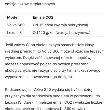
emisje gazów​ cieplarnianych.
Model
Emisja CO2
Volvo S60
Od⁢ 35 ​g/km⁣ (wersja hybrydowa)
Lexus IS
Od 120‍ g/km (wersja⁣ benzynowa)
Jeśli zależy Ci ⁤na ‌ekologicznym samochodzie klasy
średniej ⁢premium, to Volvo S60 może okazać się lepszym
‌wyborem. ⁢Dzięki zróżnicowanej​ ofercie napędów,
możesz⁤ dopasować ​pojazd​ do swoich preferencji
ekologicznych, nie‌ rezygnując przy tym z‌ luksusowego⁤
wyposażenia i nowoczesnego ⁢designu.
Podsumowując, Volvo⁣ S60 wydaje się być bardziej
przyjaznym dla ‍środowiska ⁣modelem w porównaniu do
Lexusa IS. ⁤Dzięki mniejszej emisji CO2 i większej liczbie
ekologicznych opcji‌ napędowych, S60‍ stawia na