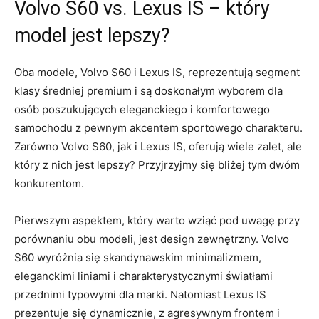
Volvo S60 ⁤vs.⁣ Lexus IS – który
model jest lepszy?
Oba modele, Volvo ‍S60 i Lexus IS, reprezentują segment
klasy średniej ‌premium⁢ i są doskonałym wyborem dla
osób‌ poszukujących eleganckiego‍ i ⁤komfortowego
samochodu z pewnym⁢ akcentem⁣ sportowego ‌charakteru.
‌Zarówno Volvo S60, ⁢jak i Lexus IS, ‍oferują wiele zalet, ale
który‍ z ⁣nich jest lepszy? Przyjrzyjmy ​się​ bliżej ​tym⁣ dwóm
konkurentom.
Pierwszym aspektem, który warto‌ wziąć pod uwagę ⁢przy
porównaniu obu modeli, jest design zewnętrzny. Volvo
S60 wyróżnia się skandynawskim ​minimalizmem,
⁤eleganckimi liniami i ⁤charakterystycznymi światłami
⁣przednimi typowymi dla marki.⁤ Natomiast Lexus⁤ IS‌
prezentuje się dynamicznie,‍ z agresywnym frontem ‌i