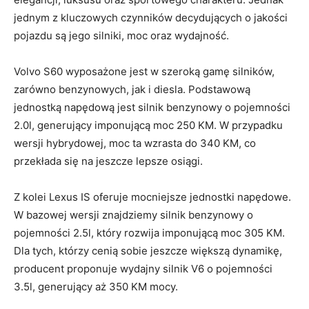
jednym z kluczowych czynników decydujących o jakości
pojazdu są jego silniki, moc oraz wydajność.
Volvo S60 wyposażone jest ⁤w ⁤szeroką gamę silników,
‌zarówno benzynowych,⁢ jak i diesla. Podstawową
jednostką napędową jest silnik benzynowy o pojemności
2.0l, ⁢generujący imponującą moc 250 KM. W przypadku‌
wersji hybrydowej, moc ‌ta wzrasta‍ do⁢ 340 KM, co‍
przekłada⁢ się⁤ na jeszcze lepsze osiągi.
Z kolei Lexus IS ​oferuje mocniejsze ​jednostki ⁣napędowe.
W bazowej‌ wersji znajdziemy silnik‌ benzynowy o
pojemności 2.5l, który rozwija imponującą moc 305 KM.
Dla tych,‍ którzy⁢ cenią sobie‍ jeszcze większą dynamikę,
producent proponuje ‍wydajny silnik V6 ⁤o pojemności⁤
3.5l, generujący aż⁢ 350 KM ‍mocy.