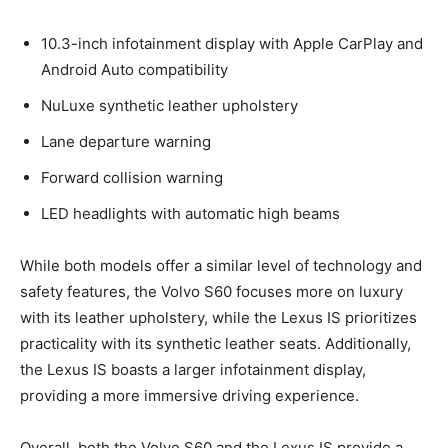
10.3-inch infotainment display with ‌Apple CarPlay and
Android Auto compatibility
NuLuxe ⁤synthetic leather⁣ upholstery
Lane departure ⁤warning
Forward collision warning
LED headlights⁣ with automatic high beams
While both models offer a similar level of technology and
safety features, the Volvo⁢ S60 ‌focuses more ‌on luxury⁤
with⁢ its leather upholstery, while‌ the Lexus IS prioritizes
practicality with its ‍synthetic leather seats. ​Additionally,
⁣the Lexus IS boasts a larger ‌infotainment display,
providing a ‍more ⁢immersive driving experience.
Overall, ​both the Volvo⁣ S60 ⁢and the Lexus​ IS provide a