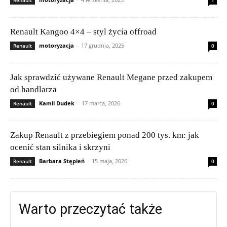
Renault
1
Renault Kangoo 4×4 – styl życia offroad
motoryzacja
-
17 grudnia, 2025
Renault
0
Jak sprawdzić używane Renault Megane przed zakupem
od handlarza
Kamil Dudek
-
17 marca, 2026
Renault
0
Zakup Renault z przebiegiem ponad 200 tys. km: jak
ocenić stan silnika i skrzyni
Barbara Stępień
-
15 maja, 2026
Renault
0
Warto przeczytać także