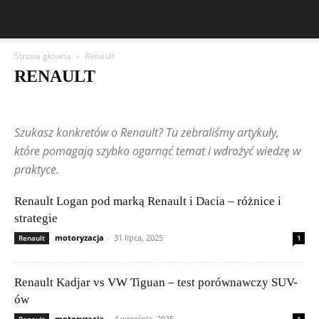
Strona główna
Renault
RENAULT
Aston Martin
Bentley
BMW
BYD
Cadillac
Changan
Chevrolet
Citroën
Dacia
Felietony czytelników
Ferrari
Fiat
Szukasz konkretów o Renault? Tu zebraliśmy artykuły,
Ford
Geely
Honda
Hyundai
Jeep
Kia
Lamborghini
Lexus
Maserati
Mazda
Mercedes-Benz
Mitsubishi
Nissan
które pomagają szybko ogarnąć temat i wdrożyć wiedzę w
Peugeot
Porsche
Renault
Rolls-Royce
Skoda
Subaru
praktyce.
Suzuki
Tesla
Toyota
Volkswagen (VW)
Volvo
Renault Logan pod marką Renault i Dacia – różnice i
strategie
motoryzacja
-
31 lipca, 2025
Renault
1
Renault Kadjar vs VW Tiguan – test porównawczy SUV-
ów
motoryzacja
-
4 września, 2025