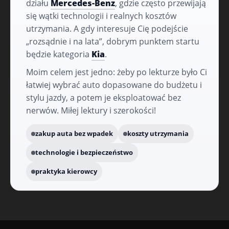
działu
Mercedes-Benz
, gdzie często przewijają
się wątki technologii i realnych kosztów
utrzymania. A gdy interesuje Cię podejście
„rozsądnie i na lata”, dobrym punktem startu
będzie kategoria
Kia
.
Moim celem jest jedno: żeby po lekturze było Ci
łatwiej wybrać auto dopasowane do budżetu i
stylu jazdy, a potem je eksploatować bez
nerwów. Miłej lektury i szerokości!
zakup auta bez wpadek
koszty utrzymania
technologie i bezpieczeństwo
praktyka kierowcy