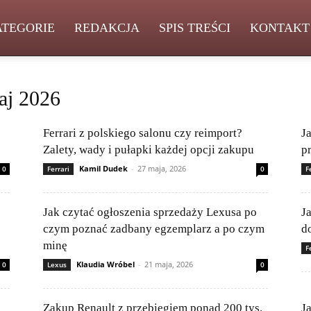
ATEGORIE
REDAKCJA
SPIS TREŚCI
KONTAKT
aj 2026
Ferrari z polskiego salonu czy reimport?
J
Zalety, wady i pułapki każdej opcji zakupu
p
Kamil Dudek
-
27 maja, 2026
0
Ferrari
0
F
Jak czytać ogłoszenia sprzedaży Lexusa po
J
czym poznać zadbany egzemplarz a po czym
d
minę
F
Klaudia Wróbel
-
21 maja, 2026
0
Lexus
0
Zakup Renault z przebiegiem ponad 200 tys.
J