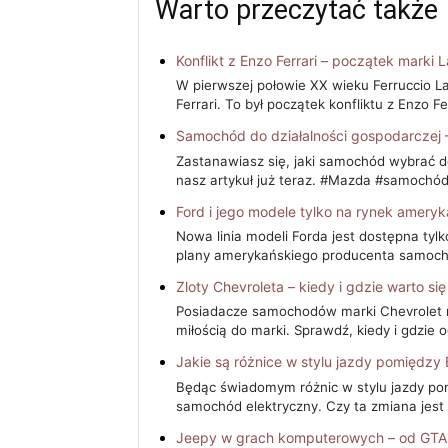
Warto przeczytać także
Konflikt z Enzo Ferrari – początek marki 
W pierwszej połowie XX wieku Ferruccio 
Ferrari. To był początek konfliktu z Enzo F
Samochód do działalności gospodarczej
Zastanawiasz się, jaki samochód wybrać 
nasz artykuł już teraz. #Mazda #samochó
Ford i jego modele tylko na rynek ameryk
Nowa linia modeli Forda jest dostępna tyl
plany amerykańskiego producenta samoc
Zloty Chevroleta – kiedy i gdzie warto si
Posiadacze samochodów marki Chevrolet ni
miłością do marki. Sprawdź, kiedy i gdzie 
Jakie są różnice w stylu jazdy pomiędzy
Będąc świadomym różnic w stylu jazdy pom
samochód elektryczny. Czy ta zmiana jest
Jeepy w grach komputerowych – od GT