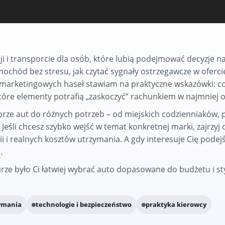
ji i transporcie dla osób, które lubią podejmować decyzje na 
amochód bez stresu, jak czytać sygnały ostrzegawcze w oferci
 marketingowych haseł stawiam na praktyczne wskazówki: co 
 które elementy potrafią „zaskoczyć” rachunkiem w najmni
orze aut do różnych potrzeb – od miejskich codzienniaków, 
eśli chcesz szybko wejść w temat konkretnej marki, zajrzyj 
ii i realnych kosztów utrzymania. A gdy interesuje Cię podej
a
.
urze było Ci łatwiej wybrać auto dopasowane do budżetu i st
zymania
technologie i bezpieczeństwo
praktyka kierowcy