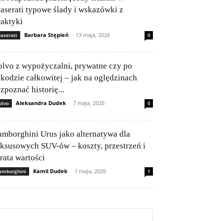
aserati typowe ślady i wskazówki z
raktyki
Barbara Stępień
-
13 maja, 2026
aserati
0
olvo z wypożyczalni, prywatne czy po
zkodzie całkowitej – jak na oględzinach
zpoznać historię...
Aleksandra Dudek
-
7 maja, 2026
olvo
0
amborghini Urus jako alternatywa dla
uksusowych SUV-ów – koszty, przestrzeń i
rata wartości
Kamil Dudek
-
1 maja, 2026
amborghini
1