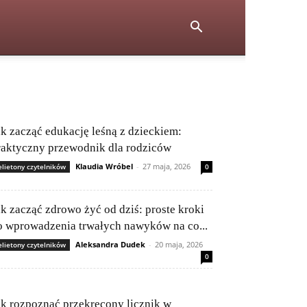
ak zacząć edukację leśną z dzieckiem:
raktyczny przewodnik dla rodziców
Klaudia Wróbel
-
27 maja, 2026
elietony czytelników
0
ak zacząć zdrowo żyć od dziś: proste kroki
o wprowadzenia trwałych nawyków na co...
Aleksandra Dudek
-
20 maja, 2026
elietony czytelników
0
ak rozpoznać przekręcony licznik w