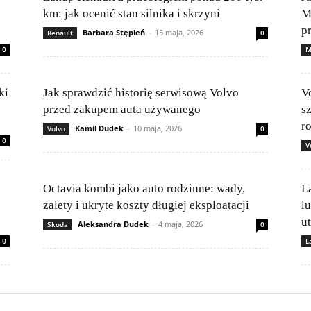
km: jak ocenić stan silnika i skrzyni
M
p
Barbara Stępień
-
15 maja, 2026
Renault
0
0
M
ki
Jak sprawdzić historię serwisową Volvo
V
przed zakupem auta używanego
s
ro
Kamil Dudek
-
10 maja, 2026
Volvo
0
0
V
Octavia kombi jako auto rodzinne: wady,
L
zalety i ukryte koszty długiej eksploatacji
l
ut
Aleksandra Dudek
-
4 maja, 2026
Skoda
0
0
L