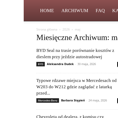
HOME
ARCHIWUM
FAQ
K
Strona główna
2026
maj
Miesięczne Archiwum: m
BYD Seal na trasie porównanie kosztów z
dieslem przy jeździe autostradowej
Aleksandra Dudek
-
30 maja, 2026
BYD
Typowe rdzawe miejsca w Mercedesach od
W203 do W212 gdzie zaglądać z latarką
przed...
Barbara Stępień
-
24 maja, 2026
Mercedes-Benz
Chevroleta od dealera, z komisu czy