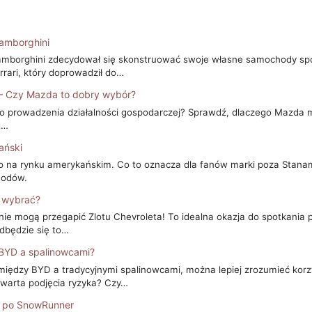
Lamborghini
Lamborghini zdecydował się skonstruować swoje własne samochody spo
errari, który doprowadził do…
 – Czy Mazda to dobry wybór?
do prowadzenia działalności gospodarczej? Sprawdź, dlaczego Mazda
d…
ański
ko na rynku amerykańskim. Co to oznacza dla fanów marki poza Stanam
hodów.
ę wybrać?
e mogą przegapić Zlotu Chevroleta! To idealna okazja do spotkania pa
odbędzie się to…
 BYD a spalinowcami?
iędzy BYD a tradycyjnymi spalinowcami, można lepiej zrozumieć korz
 warta podjęcia ryzyka? Czy…
A po SnowRunner