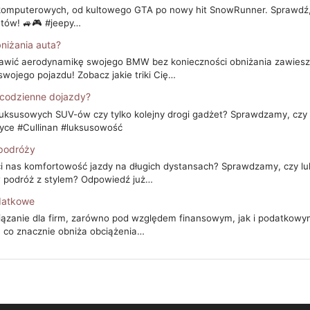
h komputerowych, od kultowego GTA po nowy hit SnowRunner. Sprawdź,
tów! 🚙🎮 #jeepy…
iżania auta?
prawić aerodynamikę swojego BMW bez konieczności obniżania zawiesz
wojego pojazdu! Zobacz jakie triki Cię…
 codzienne dojazdy?
 luksusowych SUV-ów czy tylko kolejny drogi gadżet? Sprawdzamy, cz
yce #Cullinan #luksusowość
 podróży
i nas komfortowość jazdy na długich dystansach? Sprawdzamy, czy 
 podróż z stylem? Odpowiedź już…
datkowe
iązanie dla firm, zarówno pod względem finansowym, jak i podatkowym
, co znacznie obniża obciążenia…