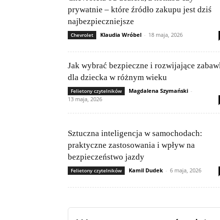
prywatnie – które źródło zakupu jest dziś
najbezpieczniejsze
Klaudia Wróbel
-
18 maja, 2026
Chevrolet
Jak wybrać bezpieczne i rozwijające zabaw
dla dziecka w różnym wieku
Magdalena Szymański
-
Felietony czytelników
13 maja, 2026
Sztuczna inteligencja w samochodach:
praktyczne zastosowania i wpływ na
bezpieczeństwo jazdy
Kamil Dudek
-
6 maja, 2026
Felietony czytelników